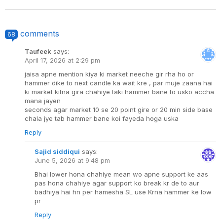
comments
68
Taufeek
says:
April 17, 2026 at 2:29 pm
jaisa apne mention kiya ki market neeche gir rha ho or
hammer dike to next candle ka wait kre , par muje zaana hai
ki market kitna gira chahiye taki hammer bane to usko accha
mana jayen
seconds agar market 10 se 20 point gire or 20 min side base
chala jye tab hammer bane koi fayeda hoga uska
Reply
Sajid siddiqui
says:
June 5, 2026 at 9:48 pm
Bhai lower hona chahiye mean wo apne support ke aas
pas hona chahiye agar support ko break kr de to aur
badhiya hai hn per hamesha SL use Krna hammer ke low
pr
Reply