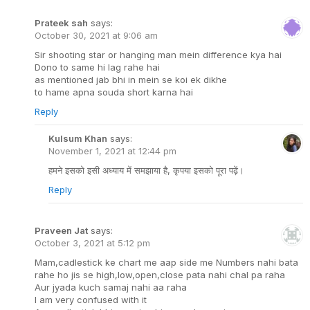
Prateek sah
says:
October 30, 2021 at 9:06 am
Sir shooting star or hanging man mein difference kya hai
Dono to same hi lag rahe hai
as mentioned jab bhi in mein se koi ek dikhe
to hame apna souda short karna hai
Reply
Kulsum Khan
says:
November 1, 2021 at 12:44 pm
हमने इसको इसी अध्याय में समझाया है, कृपया इसको पूरा पढ़ें।
Reply
Praveen Jat
says:
October 3, 2021 at 5:12 pm
Mam,cadlestick ke chart me aap side me Numbers nahi bata
rahe ho jis se high,low,open,close pata nahi chal pa raha
Aur jyada kuch samaj nahi aa raha
I am very confused with it