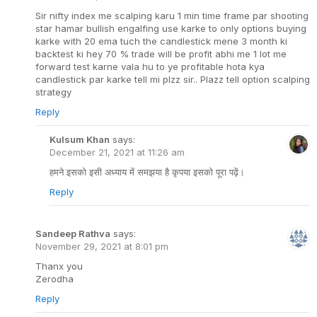
Sir nifty index me scalping karu 1 min time frame par shooting
star hamar bullish engalfing use karke to only options buying
karke with 20 ema tuch the candlestick mene 3 month ki
backtest ki hey 70 % trade will be profit abhi me 1 lot me
forward test karne vala hu to ye profitable hota kya
candlestick par karke tell mi plzz sir.. Plazz tell option scalping
strategy
Reply
Kulsum Khan
says:
December 21, 2021 at 11:26 am
हमने इसको इसी अध्याय में समझया है कृपया इसको पूरा पढ़ें।
Reply
Sandeep Rathva
says:
November 29, 2021 at 8:01 pm
Thanx you
Zerodha
Reply