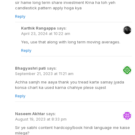
sir hame long term share investment Krna ha toh yeh
candlestick pattern apply hoga kya
Reply
Karthik Rangappa
says:
April 23, 2024 at 10:22 am
Yes, use that along with long term moving averages.
Reply
Bhagyashri pati
says:
September 21, 2023 at 11:21 am
Achha samjh me aaya thank you tread karte samay jyada
konsa chart ka used karna chahiye plese sujest
Reply
Naseem Akhtar
says:
August 19, 2023 at 8:33 pm
Sir ye sabhi content hardcopy/book hindi language me kaise
milega?