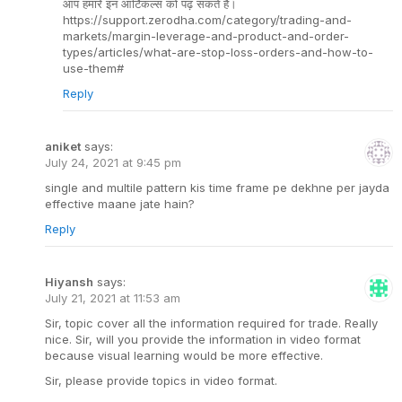
आप हमारे इन आर्टिकल्स को पढ़ सकते हैं।
https://support.zerodha.com/category/trading-and-
markets/margin-leverage-and-product-and-order-
types/articles/what-are-stop-loss-orders-and-how-to-
use-them#
Reply
aniket
says:
July 24, 2021 at 9:45 pm
single and multile pattern kis time frame pe dekhne per jayda
effective maane jate hain?
Reply
Hiyansh
says:
July 21, 2021 at 11:53 am
Sir, topic cover all the information required for trade. Really
nice. Sir, will you provide the information in video format
because visual learning would be more effective.
Sir, please provide topics in video format.