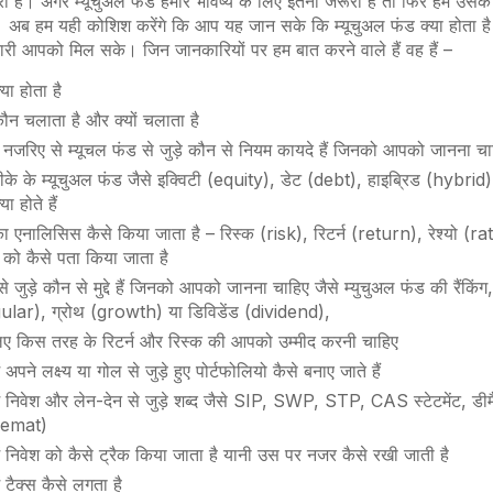
 है। अगर म्यूचुअल फंड हमारे भविष्य के लिए इतना जरूरी है तो फिर हमें उसके बा
 अब हम यही कोशिश करेंगे कि आप यह जान सके कि म्यूचुअल फंड क्या होता है 
कारी आपको मिल सके। जिन जानकारियों पर हम बात करने वाले हैं वह हैं –
्या होता है
कौन चलाता है और क्यों चलाता है
नजरिए से म्यूचल फंड से जुड़े कौन से नियम कायदे हैं जिनको आपको जानना च
 के म्यूचुअल फंड जैसे इक्विटी (equity), डेट (debt), हाइब्रिड (hybrid),
या होते हैं
ा एनालिसिस कैसे किया जाता है – रिस्क (risk), रिटर्न (return), रेश्यो (rat
ो कैसे पता किया जाता है
े जुड़े कौन से मुद्दे हैं जिनको आपको जानना चाहिए जैसे म्युचुअल फंड की रैंकिंग
egular), ग्रोथ (growth) या डिविडेंड (dividend),
लिए किस तरह के रिटर्न और रिस्क की आपको उम्मीद करनी चाहिए
ं अपने लक्ष्य या गोल से जुड़े हुए पोर्टफोलियो कैसे बनाए जाते हैं
में निवेश और लेन-देन से जुड़े शब्द जैसे SIP, SWP, STP, CAS स्टेटमेंट, ड
demat)
में निवेश को कैसे ट्रैक किया जाता है यानी उस पर नजर कैसे रखी जाती है
ें टैक्स कैसे लगता है