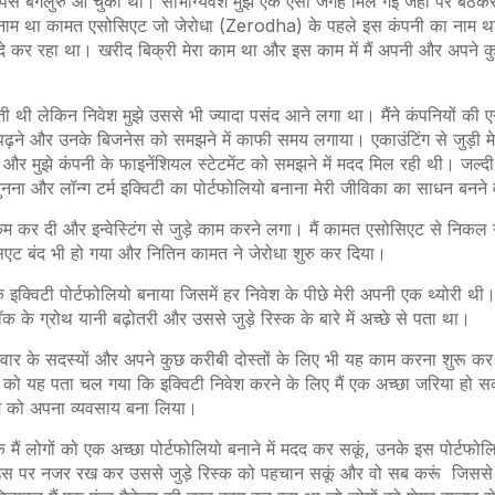
ापस बेंगलुरु आ चुका था। सौभाग्यवश मुझे एक ऐसी जगह मिल गई जहां पर बैठकर 
म था कामत एसोसिएट जो जेरोधा (Zerodha) के पहले इस कंपनी का नाम था। 
ौदे कर रहा था। खरीद बिक्री मेरा काम था और इस काम में मैं अपनी और अपने क
गती थी लेकिन निवेश मुझे उससे भी ज्यादा पसंद आने लगा था। मैंने कंपनियों की ए
ने और उनके बिजनेस को समझने में काफी समय लगाया। एकाउंटिंग से जुड़ी मे
र मुझे कंपनी के फाइनेंशियल स्टेटमेंट को समझने में मदद मिल रही थी। जल्दी 
ुनना और लॉन्ग टर्म इक्विटी का पोर्टफोलियो बनाना मेरी जीविका का साधन बनने
डिंग कम कर दी और इन्वेस्टिंग से जुड़े काम करने लगा। मैं कामत एसोसिएट से नि
िएट बंद भी हो गया और नितिन कामत ने जेरोधा शुरु कर दिया।
एक इक्विटी पोर्टफोलियो बनाया जिसमें हर निवेश के पीछे मेरी अपनी एक थ्योरी थी।
ॉक के ग्रोथ यानी बढ़ोतरी और उससे जुड़े रिस्क के बारे में अच्छे से पता था।
 परिवार के सदस्यों और अपने कुछ करीबी दोस्तों के लिए भी यह काम करना शुरू क
ं को यह पता चल गया कि इक्विटी निवेश करने के लिए मैं एक अच्छा जरिया हो स
काम को अपना व्यवसाय बना लिया।
 मैं लोगों को एक अच्छा पोर्टफोलियो बनाने में मदद कर सकूं, उनके इस पोर्टफोलि
, उस पर नजर रख कर उससे जुड़े रिस्क को पहचान सकूं और वो सब करूं जिससे उ