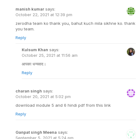
manish kumar
says:
October 22, 2021 at 12:39 pm
zerodha team ko thank you, bahut kuch mila sikhne ko. thank
you team.
Reply
Kulsum Khan
says:
October 25, 2021 at 11:56 am
आपका धन्यवाद।
Reply
charan singh
says:
October 20, 2021 at 5:02 pm
download module 5 and 6 hindi pdf from this link
Reply
Ganpat singh Meena
says:
September 5, 2021 at 5:24 pm