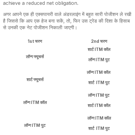
achieve a reduced net obligation.
अगर आपने एक ही एक्सपायरी वाले अंडरलाइंग में बहुत सारी पोजीशन ले रखी
है जिससे कि आप एक हेज बना सकें, तो, फिर उस ट्रेड की दिशा के हिसाब
से उनकी एक नेट पोजीशन निकाली जाएगी।
1st
चरण
2nd
चरण
शार्ट
ITM
कॉल
लॉन्ग फ्यूचर्स
लॉन्ग
ITM
पुट
लॉन्ग
ITM
कॉल
शार्ट फ्यूचर्स
शार्ट
ITM
पुट
लॉन्ग
ITM
पुट
लॉन्ग
ITM
कॉल
शार्ट
ITM
कॉल
लॉन्ग
ITM
कॉल
लॉन्ग
ITM
पुट
शार्ट
ITM
पुट