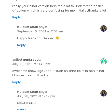
really your hindi version help me a lot to understand basics
of option which is very confusing for me initially ,thanks a lot
Reply
Kulsum Khan
says:
September 6, 2021 at 11:16 am
Happy learning, Ganpat.
Reply
aniket gupta
says:
July 25, 2021 at 11:45 pm
awesome knowldge ..bahut kuch shikhne ko mila apni hindi
bhasha mein …..thank you ..
Reply
Kulsum Khan
says:
July 28, 2021 at 12:12 pm
आपका धन्यवाद।
Reply