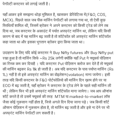
पेनॉल्टी कस्टमर को लगाई जाती है।
यहाँ आकर इसे समझना थोड़ा मुश्किल है, खासकर डेरिवेटिव्स में(F&O, CDS,
MCX). पिछले साल जब पीक मार्जिन पेनॉल्टी को लगाया गया था, तो ऐसी कुछ
स्तिथियाँ शामिल थी, जिसमें ब्रोकर ने अपने कस्टमर को किसी ट्रेड को लेने तब
दिया था, जब कस्टमर के अकाउंट में पर्यात अपफ्रंट मार्जिन था, लेकिन यदि किसी
कारण से बाद में यह मार्जिन बढ़ जाती है तो शॉर्टफॉल को अपफ्रंट मार्जिन शॉर्टफॉल
कहा जाता था और इसका भुगतान ब्रोकर द्वारा किया जाता था।
उदाहरण के लिए यदि कोई कस्टमर ने Buy Nifty futures और Buy Nifty put
रखा हुआ है तो मार्जिन सिर्फ ~Rs 25k लगेगी क्योंकि यहाँ Put ने फ्यूचर्स पोज़िशन
का रिस्क कम कर दियाहै । यदि कस्टमर Put पोज़िशन क्लोज कर देते हैं तो फ्यूचर्स
की मार्जिन बढ़कर Rs 1lk हो जाती है। अब यदि कस्टमर के पास पर्याप्त मार्जिन (Rs
1L) नहीं है तो इसे अपफ्रंट मार्जिन का वोइलेशन(voilation) माना जायेगा। इसी
तरह यदि किसी कस्टमर के F&O पोर्टफोलियो की मार्जिन दिन ख़त्म होने पर या
EOD में बढ़ जाती है, यहाँ ब्रोकर ने कस्टमर के ट्रेड लेने के पहले सही मार्जिन ली
थी ; लेकिन फिर भी इसे अपफ्रंट मार्जिन शॉर्टफॉल माना जायेगा। जब आप ऑप्शंस
शॉर्ट करते है तो उसमें फ्यूचर्स की तरह MTM या marked-to-market लॉस
जैसा कोई नुकसान नहीं होता है, जिसे अगले दिन दिया जाना पड़े। जब किसी शॉर्ट
ऑप्शन पोज़िशन में नुकसान होता है, तो मार्जिन बढ़ जाती है और इसे ना देने पर भी
अपफ्रंट मार्जिन पेनॉल्टी लग सकती है।