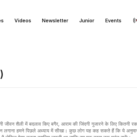
es
Videos
Newsletter
Junior
Events
)
ं
नी
जीवन
शैली
में
बदलाव
किए
बगैर
,
आराम
की
जिंदगी
गुजारने के लिए कितनी र
न लगाना हमने पिछले
अध्याय
में
सीखा।
कुछ
लोग
यह
कह
सकते
हैं
कि ये अनुमा