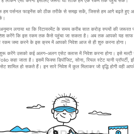
है
लेकिन
ऐसा करना इसलिए जरूरी
था
ताकि
हम
एक
रकम
तक
पहुंच
सकें।
ि
हम
पर्सनल
फाइनेंस
को
ठीक
तरीके
से
समझ
सकें,
जिससे
हम
आगे
बढ़ते
हुए
अ
ें।
अनुमान लगाया
था
कि
रिटायरमेंट
के समय करीब
सात
करोड़
रुपयों
की
जरूरत
िश
करेंगे
कि इस
रकम
तक
कैसे
पहुंचा
जा
सकता
है।
अब
तक
आपको
यह
साफ
ी
रकम
जमा
करने
के
इस
क्रम
में
आपको
निवेश
आज
से
ही
शुरु
करना
होगा।
शुरू
करेंगे
उसको
कई अलग
–
अलग
एसेट
क्लास
में
निवेश
करना
होगा।
इसे
मल्टी
folio
कहा
जाता
है।
इसमें
फिक्स
डिपॉजिट,
सोना,
रियल
स्टेट
यानी
प्रॉपर्टी,
इ
सेट शामिल हो सकते हैं।
इन
सारे निवेश
में
कुल
मिलाकर
जो
वृद्धि
होगी
वही
आपक