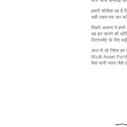
सारी
चीजें
अनदेखी
की
हमारी
कोशिश
यह
है
क
सही
रकम
पता
कर
सक
पिछले
अध्याय
में
हमने
यह हम
जानने
की
कोश
रिटायरमेंट
के
लिए
बड़
आज
से
जो
निवेश
हम
Multi Asset Port
कैश यानी नकद जैसे ए