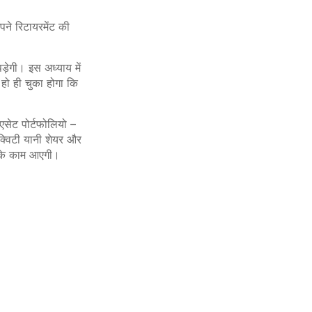
पने
रिटायरमेंट
की
पड़ेगी।
इस
अध्याय
में
हो
ही
चुका
होगा
कि
एसेट
पोर्टफोलियो
–
क्विटी
यानी
शेयर और
े
काम
आएगी।