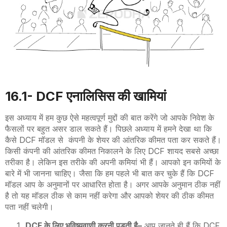
16.1- DCF एनालिसिस की खामियां
इस
अध्याय
में
हम
कुछ
ऐसे महत्वपूर्ण
मुद्दों
की
बात
करेंगे
जो
आपके
निवेश
के
फैसलों
पर
बहुत
असर
डाल
सकते
हैं।
पिछले
अध्याय
में
हमने
देखा
था
कि
कैसे
DCF
मॉडल
से
कंपनी
के
शेयर
की
आंतरिक
कीमत
पता
कर
सकते
हैं।
किसी
कंपनी
की
आंतरिक
कीमत
निकालने
के
लिए
DCF
शायद
सबसे
अच्छा
तरीका
है
।
लेकिन
इस
तरीके
की
अपनी
कमियां
भी
हैं।
आपको
इन
कमियों
के
बारे
में
भी
जानना
चाहिए।
जैसा
कि
हम
पहले
भी
बात
कर
चुके
हैं
कि
DCF
मॉडल
आप
के
अनुमानों
पर
आधारित
होता
है।
अगर
आपके
अनुमान
ठीक
नहीं
है
तो
यह
मॉडल
ठीक
से
काम
नहीं
करेगा
और
आपको
शेयर
की
ठीक
कीमत
पता
नहीं
चलेगी।
DCF
के लिए भविष्यवाणी करनी पड़ती है
–
आप जानते ही हैं कि
DCF