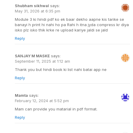
Shubham sikhwal
says:
May 31, 2026 at 6:35 pm
Module 3 ki hindi pdf ko ek baar dekho aapne kis tarike se
banayi h print hi nahi ho pa Rahi h itna jyda compress kr diya
isko plz isko thik krke re upload kariye jaldi se jald
Reply
SANJAY M MASKE
says:
September 11, 2025 at 1:12 am
Thank you but hindi book ki list nahi batai app ne
Reply
Mamta
says:
February 12, 2024 at 5:52 pm
Mam can provide you matarial in pdf format.
Reply