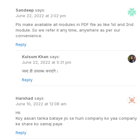
Sandeep
says:
June 22, 2022 at 2:02 pm
Pls make available all modules in PDF file as like 1st and 2nd
module. So we refer it any time, anywhere as per our
convenience.
Reply
Kulsum Khan
says:
June 22, 2022 at 5:31 pm
जल्द ही उपलब्ध कराएंगे।
Reply
Harshad
says:
June 10, 2022 at 12:08 am
Hii
Koy aasan tarika bataye jis se hum company ko yaa company
ke share ko samaj paye
Reply