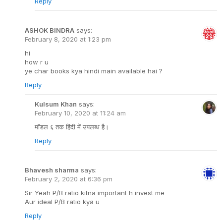
Reply
ASHOK BINDRA
says:
February 8, 2020 at 1:23 pm
hi
how r u
ye char books kya hindi main available hai ?
Reply
Kulsum Khan
says:
February 10, 2020 at 11:24 am
मॉडल ६ तक हिंदी में उपलब्ध है।
Reply
Bhavesh sharma
says:
February 2, 2020 at 6:36 pm
Sir Yeah P/B ratio kitna important h invest me
Aur ideal P/B ratio kya u
Reply