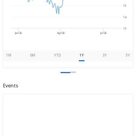
15
14
13
Jan'26
Apr'26
Jul'26
1M
6M
YTD
1Y
3Y
5Y
Events